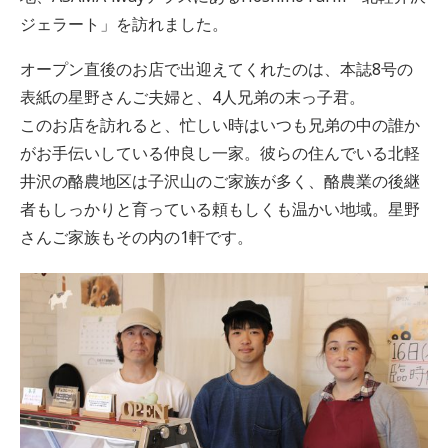
地、ASAMA4wayテラスにあるHoshino Farm「北軽井沢
ジェラート」を訪れました。
オープン直後のお店で出迎えてくれたのは、本誌8号の
表紙の星野さんご夫婦と、4人兄弟の末っ子君。
このお店を訪れると、忙しい時はいつも兄弟の中の誰か
がお手伝いしている仲良し一家。彼らの住んでいる北軽
井沢の酪農地区は子沢山のご家族が多く、酪農業の後継
者もしっかりと育っている頼もしくも温かい地域。星野
さんご家族もその内の1軒です。