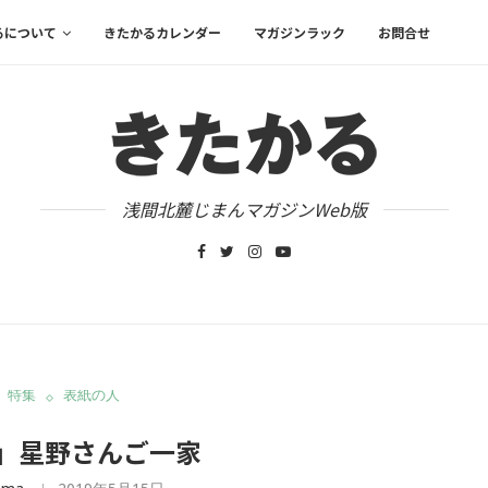
るについて
きたかるカレンダー
マガジンラック
お問合せ
浅間北麓じまんマガジンWeb版
特集
表紙の人
」星野さんご一家