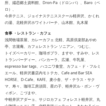
所、嬬恋郷土資料館、Dron-Pa（ドロンパ）、Baro（ベ
ロ）、
今井テニス、ジョイナステニススクール軽井沢、かくれ
の湯、北軽井沢ホワイトバーチ、山木館、丸木屋
食事 ・レストラン・カフェ
浅間牧場茶屋、カレーカフェ 北軽、高原倶楽部あやめ
亭、古瀧庵、カフェレストラン ソニアン、つむじ、
トイズベーカリー、珈琲ポプラ、ますや、すみや、レス
トランバーディー、パンカーラ、広瀬、牛乳屋、
espresso bar tags、ハコニワ食堂、カフェ・ド・フルミ
エール、軽井沢書店内モトテカ、Cafe and Bar SEA
HORSE、D-Cafe、KAFE、麦小舎、ザ・テラス・サク
マ、寿々、珈琲工房須田、星の子、軽井沢ル・ボン・ヴ
ィボン、こづまや、
中軽井沢アダーョ、サジロカフェ フォレスト軽井沢、丸