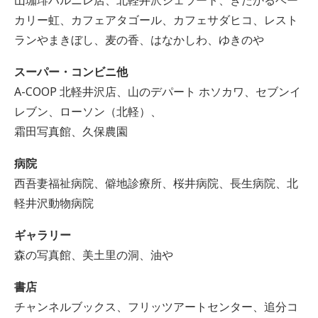
山珈琲ハルニレ店、北軽井沢ジェラート、きたかるベー
カリー虹、カフェアタゴール、カフェサダヒコ、レスト
ランやまきぼし、麦の香、はなかしわ、ゆきのや
スーパー・コンビニ他
A-COOP 北軽井沢店、山のデパート ホソカワ、セブンイ
レブン、ローソン（北軽）、
霜田写真館、久保農園
病院
西吾妻福祉病院、僻地診療所、桜井病院、長生病院、北
軽井沢動物病院
ギャラリー
森の写真館、美土里の洞、油や
書店
チャンネルブックス、フリッツアートセンター、追分コ